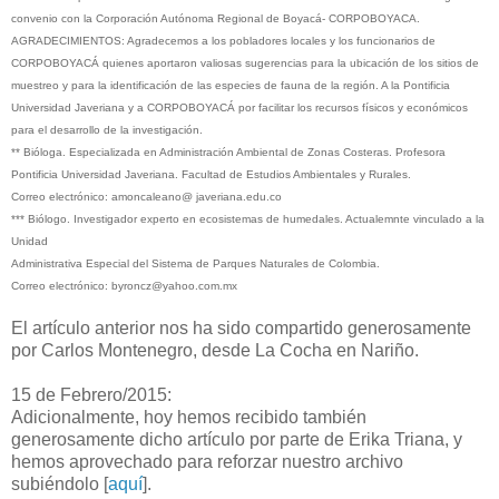
convenio con la Corporación Autónoma Regional de Boyacá- CORPOBOYACA.
AGRADECIMIENTOS: Agradecemos a los pobladores locales y los funcionarios de
CORPOBOYACÁ quienes aportaron valiosas sugerencias para la ubicación de los sitios de
muestreo y para la identificación de las especies de fauna de la región. A la Pontificia
Universidad Javeriana y a CORPOBOYACÁ por facilitar los recursos físicos y económicos
para el desarrollo de la investigación.
** Bióloga. Especializada en Administración Ambiental de Zonas Costeras. Profesora
Pontificia Universidad Javeriana. Facultad de Estudios Ambientales y Rurales.
Correo electrónico: amoncaleano@ javeriana.edu.co
*** Biólogo. Investigador experto en ecosistemas de humedales. Actualemnte vinculado a la
Unidad
Administrativa Especial del Sistema de Parques Naturales de Colombia.
Correo electrónico: byroncz@yahoo.com.mx
El artículo anterior nos ha sido compartido generosamente
por Carlos Montenegro, desde La Cocha en Nariño.
15 de Febrero/2015:
Adicionalmente, hoy hemos recibido también
generosamente dicho artículo por parte de Erika Triana, y
hemos aprovechado para reforzar nuestro archivo
subiéndolo [
aquí
].