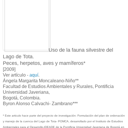
Uso de la fauna silvestre del
Lago de Tota.
Peces, herpetos, aves y mamíferos*
[2009]
Ver artículo -
aquí
.
Ángela Margarita Moncaleano-Niño**
Facultad de Estudios Ambientales y Rurales, Pontificia
Universidad Javeriana,
Bogotá, Colombia.
Byron Alonso Calvachi- Zambrano***
* Este articulo hace parte del proyecto de investigación: Formulación del plan de ordenación
y manejo de la cuenca del Lago de Tota- POMCA, desarrollado por el Instituto de Estudios
Ambientales para el Desarrollo-IDEADE de la Pontificia Universidad Javeriana de Bogotá en