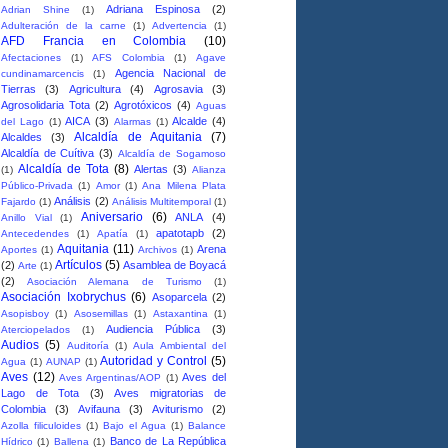
Adriana Espinosa
(2)
Adrian Shine
(1)
Adulteración de la carne
(1)
Advertencia
(1)
AFD Francia en Colombia
(10)
Afectaciones
(1)
AFS Colombia
(1)
Agave
Agencia Nacional de
cundinamarcencis
(1)
Tierras
(3)
Agricultura
(4)
Agrosavia
(3)
Agrosolidaria Tota
(2)
Agrotóxicos
(4)
Aguas
AICA
(3)
Alcalde
(4)
del Lago
(1)
Alarmas
(1)
Alcaldía de Aquitania
(7)
Alcaldes
(3)
Alcaldía de Cuítiva
(3)
Alcaldía de Sogamoso
Alcaldía de Tota
(8)
Alertas
(3)
(1)
Alianza
Público-Privada
(1)
Amor
(1)
Ana Milena Plata
Análisis
(2)
Fajardo
(1)
Análisis Multitemporal
(1)
Aniversario
(6)
ANLA
(4)
Anillo Vial
(1)
apatotapb
(2)
Antecedendes
(1)
Apatía
(1)
Aquitania
(11)
Arena
Aportes
(1)
Archivos
(1)
Artículos
(5)
(2)
Asamblea de Boyacá
Arte
(1)
(2)
Asociación Alemana de Turismo
(1)
Asociación Ixobrychus
(6)
Asoparcela
(2)
Asopisboy
(1)
Asosemillas
(1)
Astaxantina
(1)
Audiencia Pública
(3)
Aterciopelados
(1)
Audios
(5)
Auditoría
(1)
Aula Ambiental del
Autoridad y Control
(5)
Agua
(1)
AUNAP
(1)
Aves
(12)
Aves del
Aves Argentinas/AOP
(1)
Lago de Tota
(3)
Aves migratorias de
Colombia
(3)
Avifauna
(3)
Aviturismo
(2)
Azolla filiculoides
(1)
Bajo el Agua
(1)
Balance
Banco de La República
Hídrico
(1)
Ballena
(1)