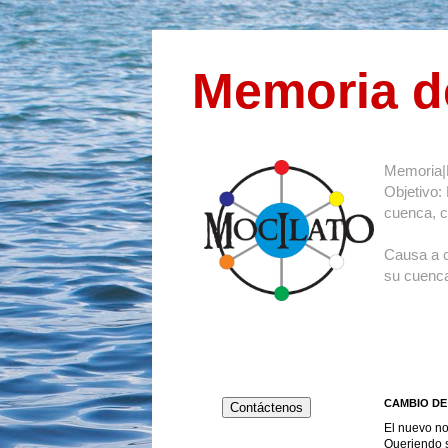
Memoria d
Memoria|
Objetivo:
cuenca, co
Causa a 
su cuenca
CAMBIO DE 
Contáctenos
El nuevo no
Queriendo s