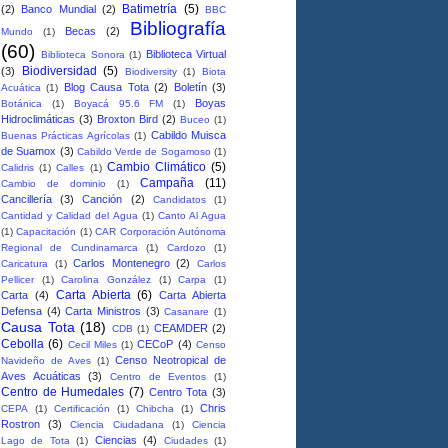
Batimetría
(5)
(2)
Banco Mundial
(2)
BBC
Bibliografía
Becas
(2)
Mundo
(1)
(60)
Biblioteca Virtual
Biblioteca Sonora
(1)
Biodiversidad
(5)
(3)
Biodiversity
(1)
Biota
Blog Causa Tota
(2)
Boletín
(3)
Acuática
(1)
Boyas
Botánica
(1)
Boyacá 95.6 FM
(1)
Hidroclimáticas
(3)
Broxton Bird
(2)
Buceo
(1)
Cabildo Muisca
Buenas Prácticas Agrícolas
(1)
de Suamox
(3)
Cabildo Verde de Sogamoso
(1)
Cambio Climático
(5)
Calidris
(1)
Calles
(1)
Campaña
(11)
Cambio de dominio
(1)
Cancillería
(3)
Canción
(2)
Candidatos
(1)
Cantidad y Calidad del Agua
(1)
Canto Al Agua
(1)
Capacitación
(1)
CAR Corporación Autónoma
Regional de Cundinamarca
(1)
Cardozo
(1)
Carlos Montenegro
(2)
Caricatura
(1)
Carlos
Pellicer
(1)
Carolina González
(1)
Carpa
(1)
Carta Abierta
(6)
Carta
(4)
Carta Abierta
Defensa
(4)
Carta Ministros
(3)
Casanare
(1)
Causa Tota
(18)
CEAMDER
(2)
CDB
(1)
Cebolla
(6)
CECoP
(4)
Cecil Miles
(1)
Censo
Censo Neotropical de
Navideño de Aves
(1)
Aves Acuáticas
(3)
Centro de Eventos
(1)
Centro de Humedales
(7)
Centro Tota
(3)
Chris
CEPA
(1)
Certificación
(1)
Chibcha
(1)
Rostron
(3)
Ciencia Ciudadana
(1)
Ciencia
Ciencias
(4)
Lago de Tota
(1)
Ciudades
(1)