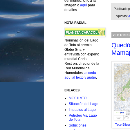
del mundo. Clic a la
imagen o
aquí
para
Publicado 
detalles.
Etiquetas:
A
NOTA RADIAL
VIERNE
Nominación del Lago
Quedó 
de Tota al premio
Globo Gris, y
Mama
entrevista con experto
mundial Chris
Rostron, director de la
Red Mundial de
Humedales,
acceda
aquí al texto y audio
.
ENLACES:
MOCILATO
Situación del Lago
Impactos al Lago
Petróleo Vs. Lago
de Tota
Tota-Bija
Soluciones