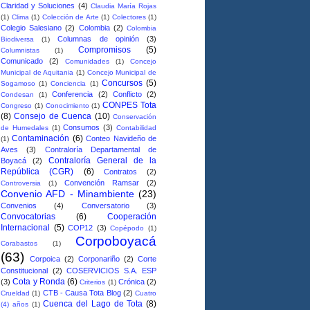
Claridad y Soluciones
(4)
Claudia María Rojas
(1)
Clima
(1)
Colección de Arte
(1)
Colectores
(1)
Colegio Salesiano
(2)
Colombia
(2)
Colombia
Columnas de opinión
(3)
Biodiversa
(1)
Compromisos
(5)
Columnistas
(1)
Comunicado
(2)
Comunidades
(1)
Concejo
Municipal de Aquitania
(1)
Concejo Municipal de
Concursos
(5)
Sogamoso
(1)
Conciencia
(1)
Conferencia
(2)
Conflicto
(2)
Condesan
(1)
CONPES Tota
Congreso
(1)
Conocimiento
(1)
(8)
Consejo de Cuenca
(10)
Conservación
Consumos
(3)
de Humedales
(1)
Contabilidad
Contaminación
(6)
Conteo Navideño de
(1)
Aves
(3)
Contraloría Departamental de
Contraloría General de la
Boyacá
(2)
República (CGR)
(6)
Contratos
(2)
Convención Ramsar
(2)
Controversia
(1)
Convenio AFD - Minambiente
(23)
Convenios
(4)
Conversatorio
(3)
Convocatorias
(6)
Cooperación
Internacional
(5)
COP12
(3)
Copépodo
(1)
Corpoboyacá
Corabastos
(1)
(63)
Corpoica
(2)
Corponariño
(2)
Corte
Constitucional
(2)
COSERVICIOS S.A. ESP
Cota y Ronda
(6)
(3)
Crónica
(2)
Criterios
(1)
CTB - Causa Tota Blog
(2)
Crueldad
(1)
Cuatro
Cuenca del Lago de Tota
(8)
(4) años
(1)