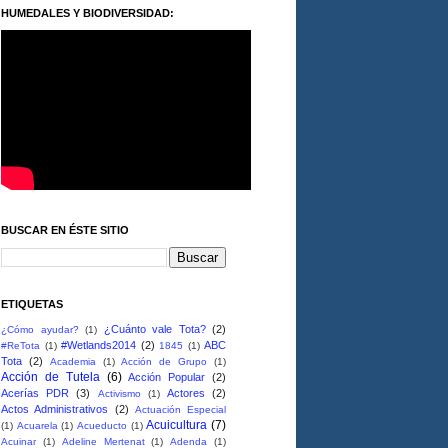
HUMEDALES Y BIODIVERSIDAD:
BUSCAR EN ÉSTE SITIO
ETIQUETAS
¿Cuánto vale Tota?
(2)
¿Cómo ayudar?
(1)
#Wetlands2014
(2)
ABC
#ReTota
(1)
1845
(1)
Tota
(2)
Academia
(1)
Acción de Grupo
(1)
Acción de Tutela
(6)
Acción Popular
(2)
Acerías PDR
(3)
Actores
(2)
Activismo
(1)
Actos Administrativos
(2)
Actuación Especial
Acuicultura
(7)
(1)
Acuarela
(1)
Acueducto
(1)
Acuinar
(1)
Adeline Mertenat
(1)
Adenda
(1)