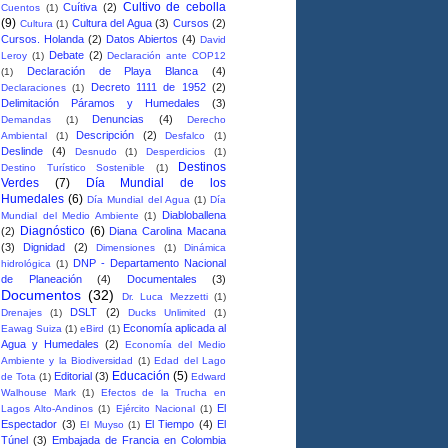
Cultivo de cebolla
Cuítiva
(2)
Cuentos
(1)
(9)
Cultura del Agua
(3)
Cursos
(2)
Cultura
(1)
Cursos. Holanda
(2)
Datos Abiertos
(4)
David
Debate
(2)
Leroy
(1)
Declaración ante COP12
Declaración de Playa Blanca
(4)
(1)
Decreto 1111 de 1952
(2)
Declaraciones
(1)
Delimitación Páramos y Humedales
(3)
Denuncias
(4)
Demandas
(1)
Derecho
Descripción
(2)
Ambiental
(1)
Desfalco
(1)
Deslinde
(4)
Desnudo
(1)
Desperdicios
(1)
Destinos
Destino Turístico Sostenible
(1)
Verdes
(7)
Día Mundial de los
Humedales
(6)
Día Mundial del Agua
(1)
Día
Diabloballena
Mundial del Medio Ambiente
(1)
Diagnóstico
(6)
(2)
Diana Carolina Macana
(3)
Dignidad
(2)
Dimensiones
(1)
Dinámica
DNP - Departamento Nacional
hidrológica
(1)
de Planeación
(4)
Documentales
(3)
Documentos
(32)
Dr. Luca Mezzetti
(1)
DSLT
(2)
Drenajes
(1)
Ducks Unlimited
(1)
Economía aplicada al
Eawag Suiza
(1)
eBird
(1)
Agua y Humedales
(2)
Economía del Medio
Ambiente y la Biodiversidad
(1)
Edad del Lago
Educación
(5)
Editorial
(3)
de Tota
(1)
Edward
Walhouse Mark
(1)
Efectos de la Trucha en
El
Lagos Alto-Andinos
(1)
Ejército Nacional
(1)
Espectador
(3)
El Tiempo
(4)
El
El Muyso
(1)
Túnel
(3)
Embajada de Francia en Colombia