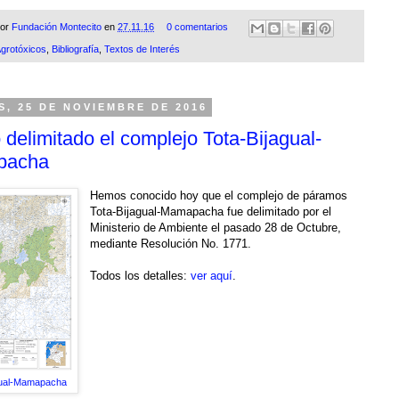
por
Fundación Montecito
en
27.11.16
0 comentarios
grotóxicos
,
Bibliografía
,
Textos de Interés
S, 25 DE NOVIEMBRE DE 2016
delimitado el complejo Tota-Bijagual-
pacha
Hemos conocido hoy que el complejo de páramos
Tota-Bijagual-Mamapacha fue delimitado por el
Ministerio de Ambiente el pasado 28 de Octubre,
mediante Resolución No. 1771.
Todos los detalles:
ver aquí
.
gual-Mamapacha