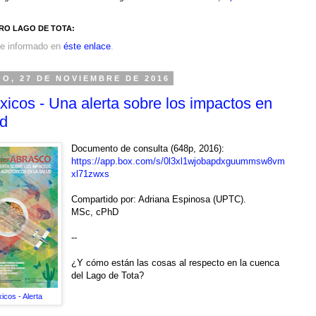
RO LAGO DE TOTA:
e informado en
éste enlace
.
O, 27 DE NOVIEMBRE DE 2016
xicos - Una alerta sobre los impactos en
ud
Documento de consulta (648p, 2016):
https://app.box.com/s/0l3xl1wjobapdxguummsw8vm
xl71zwxs
Compartido por: Adriana Espinosa (UPTC).
MSc, cPhD
--
¿Y cómo están las cosas al respecto en la cuenca
del Lago de Tota?
icos - Alerta