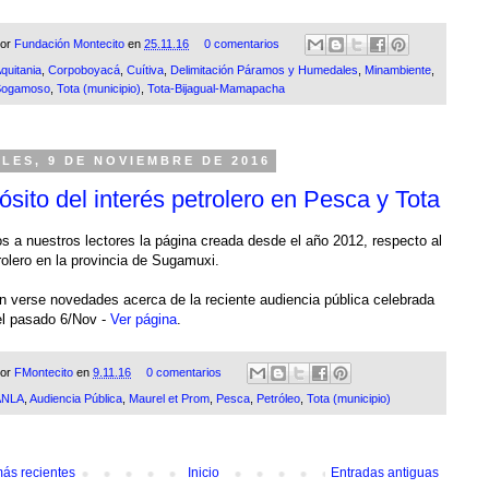
por
Fundación Montecito
en
25.11.16
0 comentarios
quitania
,
Corpoboyacá
,
Cuítiva
,
Delimitación Páramos y Humedales
,
Minambiente
,
Sogamoso
,
Tota (municipio)
,
Tota-Bijagual-Mamapacha
LES, 9 DE NOVIEMBRE DE 2016
ósito del interés petrolero en Pesca y Tota
 a nuestros lectores la página creada desde el año 2012, respecto al
rolero en la provincia de Sugamuxi.
n verse novedades acerca de la reciente audiencia pública celebrada
l pasado 6/Nov -
Ver página
.
por
FMontecito
en
9.11.16
0 comentarios
ANLA
,
Audiencia Pública
,
Maurel et Prom
,
Pesca
,
Petróleo
,
Tota (municipio)
ás recientes
Inicio
Entradas antiguas