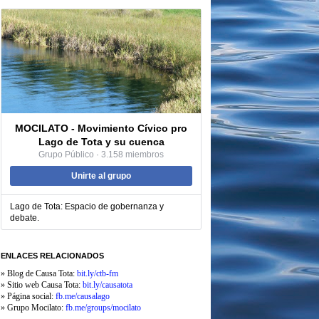
MOCILATO - Movimiento Cívico pro
Lago de Tota y su cuenca
Grupo Público · 3.158 miembros
Unirte al grupo
Lago de Tota: Espacio de gobernanza y
debate.
ENLACES RELACIONADOS
» Blog de Causa Tota:
bit.ly/ctb-fm
» Sitio web Causa Tota:
bit.ly/causatota
» Página social:
fb.me/causalago
» Grupo Mocilato:
fb.me
/groups/mocilato