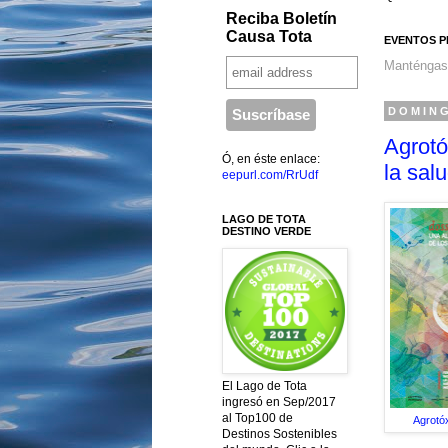
Reciba Boletín
Causa Tota
EVENTOS P
Manténgas
DOMING
Agrotó
Ó, en éste enlace:
la sal
eepurl.com/RrUdf
LAGO DE TOTA
DESTINO VERDE
El Lago de Tota
ingresó en Sep/2017
al Top100 de
Agrotóx
Destinos Sostenibles