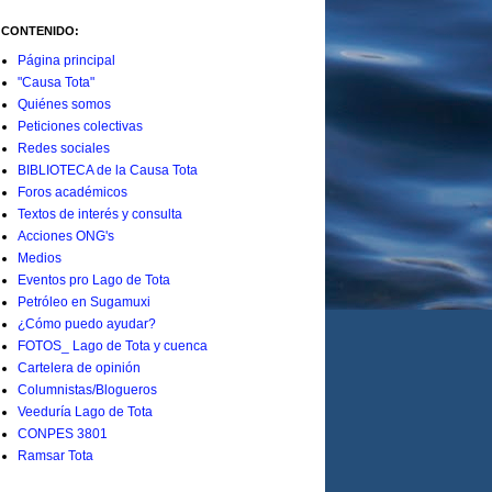
CONTENIDO:
Página principal
"Causa Tota"
Quiénes somos
Peticiones colectivas
Redes sociales
BIBLIOTECA de la Causa Tota
Foros académicos
Textos de interés y consulta
Acciones ONG's
Medios
Eventos pro Lago de Tota
Petróleo en Sugamuxi
¿Cómo puedo ayudar?
FOTOS_ Lago de Tota y cuenca
Cartelera de opinión
Columnistas/Blogueros
Veeduría Lago de Tota
CONPES 3801
Ramsar Tota