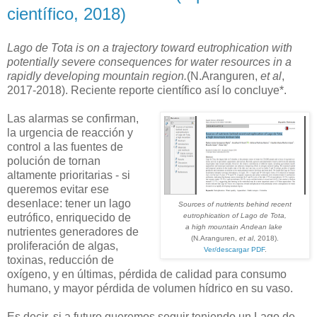
científico, 2018)
Lago de Tota is on a trajectory toward eutrophication with
potentially severe consequences for water
resources in a
rapidly developing mountain region.
(N.Aranguren,
et al
,
2017-2018). Reciente reporte científico así lo concluye*.
Las alarmas se confirman,
la urgencia de reacción y
control a las fuentes de
polución de tornan
altamente prioritarias - si
queremos evitar ese
desenlace: tener un lago
Sources of nutrients behind recent
eutrófico, enriquecido de
eutrophication of Lago de Tota,
a high mountain Andean lake
nutrientes generadores de
(N.Aranguren,
et al
, 2018).
proliferación de algas,
Ver/descargar PDF
.
toxinas, reducción de
oxígeno, y en últimas, pérdida de calidad para consumo
humano, y mayor pérdida de volumen hídrico en su vaso.
Es decir, si a futuro queremos seguir teniendo un Lago de