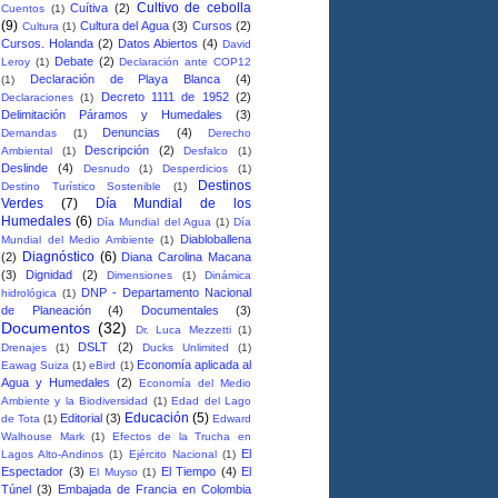
Cultivo de cebolla
Cuítiva
(2)
Cuentos
(1)
(9)
Cultura del Agua
(3)
Cursos
(2)
Cultura
(1)
Cursos. Holanda
(2)
Datos Abiertos
(4)
David
Debate
(2)
Leroy
(1)
Declaración ante COP12
Declaración de Playa Blanca
(4)
(1)
Decreto 1111 de 1952
(2)
Declaraciones
(1)
Delimitación Páramos y Humedales
(3)
Denuncias
(4)
Demandas
(1)
Derecho
Descripción
(2)
Ambiental
(1)
Desfalco
(1)
Deslinde
(4)
Desnudo
(1)
Desperdicios
(1)
Destinos
Destino Turístico Sostenible
(1)
Verdes
(7)
Día Mundial de los
Humedales
(6)
Día Mundial del Agua
(1)
Día
Diabloballena
Mundial del Medio Ambiente
(1)
Diagnóstico
(6)
(2)
Diana Carolina Macana
(3)
Dignidad
(2)
Dimensiones
(1)
Dinámica
DNP - Departamento Nacional
hidrológica
(1)
de Planeación
(4)
Documentales
(3)
Documentos
(32)
Dr. Luca Mezzetti
(1)
DSLT
(2)
Drenajes
(1)
Ducks Unlimited
(1)
Economía aplicada al
Eawag Suiza
(1)
eBird
(1)
Agua y Humedales
(2)
Economía del Medio
Ambiente y la Biodiversidad
(1)
Edad del Lago
Educación
(5)
Editorial
(3)
de Tota
(1)
Edward
Walhouse Mark
(1)
Efectos de la Trucha en
El
Lagos Alto-Andinos
(1)
Ejército Nacional
(1)
Espectador
(3)
El Tiempo
(4)
El
El Muyso
(1)
Túnel
(3)
Embajada de Francia en Colombia