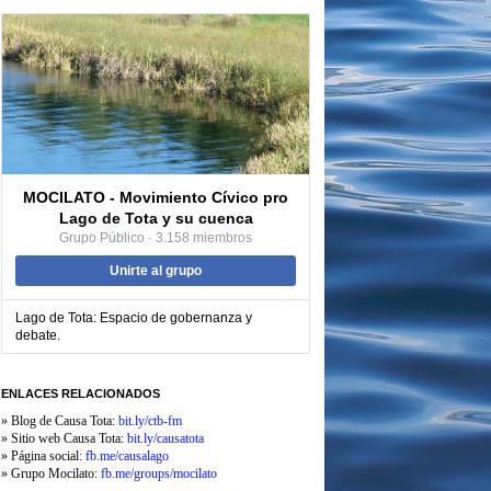
MOCILATO - Movimiento Cívico pro
Lago de Tota y su cuenca
Grupo Público · 3.158 miembros
Unirte al grupo
Lago de Tota: Espacio de gobernanza y
debate.
ENLACES RELACIONADOS
» Blog de Causa Tota:
bit.ly/ctb-fm
» Sitio web Causa Tota:
bit.ly/causatota
» Página social:
fb.me/causalago
» Grupo Mocilato:
fb.me
/groups/mocilato