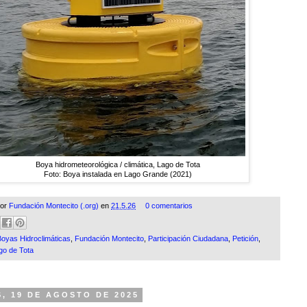
Boya hidrometeorológica / climática, Lago de Tota
Foto: Boya instalada en Lago Grande (2021)
por
Fundación Montecito (.org)
en
21.5.26
0 comentarios
Boyas Hidroclimáticas
,
Fundación Montecito
,
Participación Ciudadana
,
Petición
,
o de Tota
, 19 DE AGOSTO DE 2025