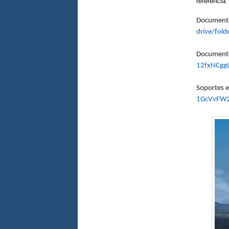
referencia:
Documento
drive/fold
Documento
12fxNCgg
Soportes e
1GcVvFW2