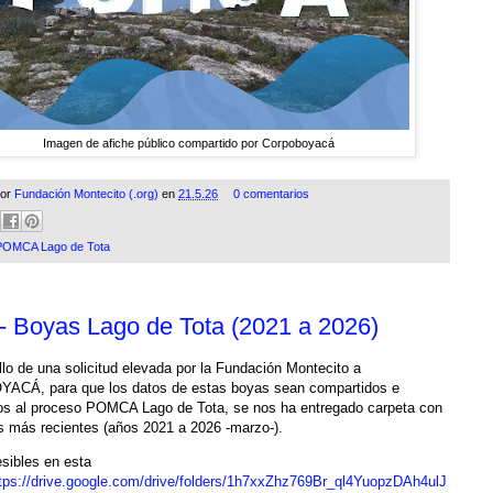
Imagen de afiche público compartido por Corpoboyacá
por
Fundación Montecito (.org)
en
21.5.26
0 comentarios
POMCA Lago de Tota
- Boyas Lago de Tota (2021 a 2026)
llo de una solicitud elevada por la Fundación Montecito a
CÁ, para que los datos de estas boyas sean compartidos e
os al proceso POMCA Lago de Tota, se nos ha entregado carpeta con
s más recientes (años 2021 a 2026 -marzo-).
sibles en esta
tps://drive.google.com/drive/folders/1h7xxZhz769Br_ql4YuopzDAh4ulJ