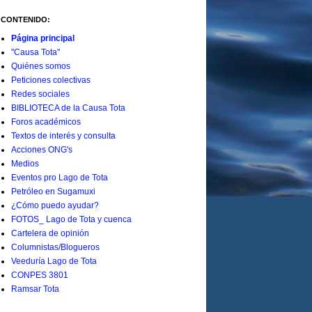
CONTENIDO:
Página principal
"Causa Tota"
Quiénes somos
Peticiones colectivas
Redes sociales
BIBLIOTECA de la Causa Tota
Foros académicos
Textos de interés y consulta
Acciones ONG's
Medios
Eventos pro Lago de Tota
Petróleo en Sugamuxi
¿Cómo puedo ayudar?
FOTOS_ Lago de Tota y cuenca
Cartelera de opinión
Columnistas/Blogueros
Veeduría Lago de Tota
CONPES 3801
Ramsar Tota