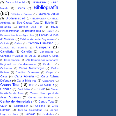
Batimetría
(5)
(2)
Banco Mundial
(2)
BBC
Bibliografía
Becas
(2)
Mundo
(1)
(60)
Biblioteca Virtual
Biblioteca Sonora
(1)
Biodiversidad
(5)
(3)
Biodiversity
(1)
Biota
Blog Causa Tota
(2)
Boletín
(3)
Acuática
(1)
Boyas
Botánica
(1)
Boyacá 95.6 FM
(1)
Hidroclimáticas
(3)
Broxton Bird
(2)
Buceo
(1)
Cabildo Muisca
Buenas Prácticas Agrícolas
(1)
de Suamox
(3)
Cabildo Verde de Sogamoso
(1)
Cambio Climático
(5)
Calidris
(1)
Calles
(1)
Campaña
(11)
Cambio de dominio
(1)
Cancillería
(3)
Canción
(2)
Candidatos
(1)
Cantidad y Calidad del Agua
(1)
Canto Al Agua
(1)
Capacitación
(1)
CAR Corporación Autónoma
Regional de Cundinamarca
(1)
Cardozo
(1)
Carlos Montenegro
(2)
Caricatura
(1)
Carlos
Pellicer
(1)
Carolina González
(1)
Carpa
(1)
Carta Abierta
(6)
Carta
(4)
Carta Abierta
Defensa
(4)
Carta Ministros
(3)
Casanare
(1)
Causa Tota
(18)
CEAMDER
(2)
CDB
(1)
Cebolla
(6)
CECoP
(4)
Cecil Miles
(1)
Censo
Censo Neotropical de
Navideño de Aves
(1)
Aves Acuáticas
(3)
Centro de Eventos
(1)
Centro de Humedales
(7)
Centro Tota
(3)
Chris
CEPA
(1)
Certificación
(1)
Chibcha
(1)
Rostron
(3)
Ciencia Ciudadana
(1)
Ciencia
Ciencias
(4)
Lago de Tota
(1)
Ciudades
(1)