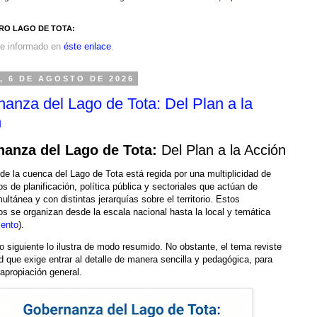
RO LAGO DE TOTA:
e informado en
éste enlace
.
, 6 DE AGOSTO DE 2026
anza del Lago de Tota: Del Plan a la
n
anza del Lago de Tota:
Del Plan a la Acción
de la cuenca del Lago de Tota está regida por una multiplicidad de
s de planificación, política pública y sectoriales que actúan de
ltánea y con distintas jerarquías sobre el territorio. Estos
os se organizan desde la escala nacional hasta la local y temática
ento
).
o siguiente lo ilustra de modo resumido. No obstante, el tema reviste
d que exige entrar al detalle de manera sencilla y pedagógica, para
u apropiación general.