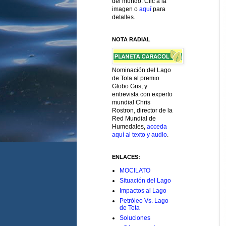
del mundo. Clic a la
imagen o
aquí
para
detalles.
NOTA RADIAL
Nominación del Lago
de Tota al premio
Globo Gris, y
entrevista con experto
mundial Chris
Rostron, director de la
Red Mundial de
Humedales,
acceda
aquí al texto y audio
.
ENLACES:
MOCILATO
Situación del Lago
Impactos al Lago
Petróleo Vs. Lago
de Tota
Soluciones