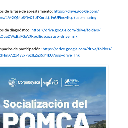
s de la fase de aprestamiento:
https://drive.google.com/
ers/1V-
2QMoSYjv09eTK6rsLjJ96UFineyKcp
?usp=sharing
s de diagnóstico:
https://drive.google.com/
drive/folders/
LOuaDWxBaFGqVJlxpolEus
cez?usp=drive_link
spacios de participación:
https://drive.google.com/
drive/folders/
tHmgA2x4Svx7pzJLZiZRcY
4kU?usp=drive_link