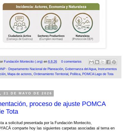
por
Fundación Montecito (.org)
en
6.8.26
0 comentarios
DNP - Departamento Nacional de Planeación
,
Gobernanza del Agua
,
Instrumentos
ación
,
Mapa de actores
,
Ordenamiento Territorial
,
Política
,
POMCA Lago de Tota
, 21 DE MAYO DE 2026
entación, proceso de ajuste POMCA
e Tota
ta a solicitud presentada por la Fundación Montecito,
CÁ comparte hoy las siguientes carpetas asociadas al tema en