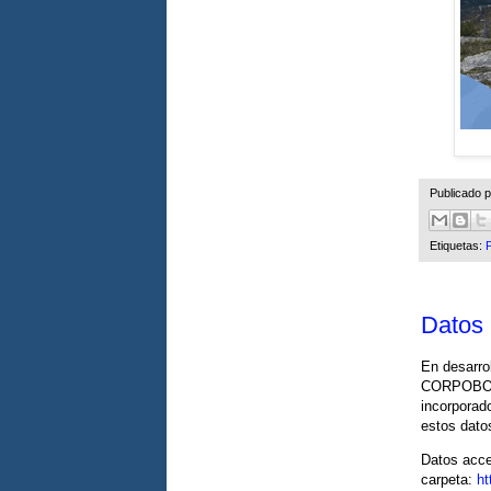
Publicado 
Etiquetas:
Datos 
En desarro
CORPOBOYA
incorporad
estos dato
Datos acce
carpeta:
ht