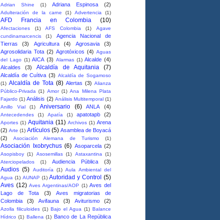
Adriana Espinosa
(2)
Adrian Shine
(1)
Adulteración de la carne
(1)
Advertencia
(1)
AFD Francia en Colombia
(10)
Afectaciones
(1)
AFS Colombia
(1)
Agave
Agencia Nacional de
cundinamarcencis
(1)
Tierras
(3)
Agricultura
(4)
Agrosavia
(3)
Agrosolidaria Tota
(2)
Agrotóxicos
(4)
Aguas
AICA
(3)
Alcalde
(4)
del Lago
(1)
Alarmas
(1)
Alcaldía de Aquitania
(7)
Alcaldes
(3)
Alcaldía de Cuítiva
(3)
Alcaldía de Sogamoso
Alcaldía de Tota
(8)
Alertas
(3)
(1)
Alianza
Público-Privada
(1)
Amor
(1)
Ana Milena Plata
Análisis
(2)
Fajardo
(1)
Análisis Multitemporal
(1)
Aniversario
(6)
ANLA
(4)
Anillo Vial
(1)
apatotapb
(2)
Antecedendes
(1)
Apatía
(1)
Aquitania
(11)
Arena
Aportes
(1)
Archivos
(1)
Artículos
(5)
(2)
Asamblea de Boyacá
Arte
(1)
(2)
Asociación Alemana de Turismo
(1)
Asociación Ixobrychus
(6)
Asoparcela
(2)
Asopisboy
(1)
Asosemillas
(1)
Astaxantina
(1)
Audiencia Pública
(3)
Aterciopelados
(1)
Audios
(5)
Auditoría
(1)
Aula Ambiental del
Autoridad y Control
(5)
Agua
(1)
AUNAP
(1)
Aves
(12)
Aves del
Aves Argentinas/AOP
(1)
Lago de Tota
(3)
Aves migratorias de
Colombia
(3)
Avifauna
(3)
Aviturismo
(2)
Azolla filiculoides
(1)
Bajo el Agua
(1)
Balance
Banco de La República
Hídrico
(1)
Ballena
(1)