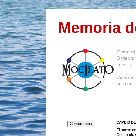
Memoria d
Memoria|
Objetivo:
cuenca, co
Causa a 
su cuenca
CAMBIO DE 
Contáctenos
El nuevo no
Queriendo s