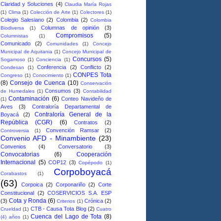
Claridad y Soluciones
(4)
Claudia María Rojas
(1)
Clima
(1)
Colección de Arte
(1)
Colectores
(1)
Colegio Salesiano
(2)
Colombia
(2)
Colombia
Columnas de opinión
(3)
Biodiversa
(1)
Compromisos
(5)
Columnistas
(1)
Comunicado
(2)
Comunidades
(1)
Concejo
Municipal de Aquitania
(1)
Concejo Municipal de
Concursos
(5)
Sogamoso
(1)
Conciencia
(1)
Conferencia
(2)
Conflicto
(2)
Condesan
(1)
CONPES Tota
Congreso
(1)
Conocimiento
(1)
(8)
Consejo de Cuenca
(10)
Conservación
Consumos
(3)
de Humedales
(1)
Contabilidad
Contaminación
(6)
Conteo Navideño de
(1)
Aves
(3)
Contraloría Departamental de
Contraloría General de la
Boyacá
(2)
República (CGR)
(6)
Contratos
(2)
Convención Ramsar
(2)
Controversia
(1)
Convenio AFD - Minambiente
(23)
Convenios
(4)
Conversatorio
(3)
Convocatorias
(6)
Cooperación
Internacional
(5)
COP12
(3)
Copépodo
(1)
Corpoboyacá
Corabastos
(1)
(63)
Corpoica
(2)
Corponariño
(2)
Corte
Constitucional
(2)
COSERVICIOS S.A. ESP
Cota y Ronda
(6)
(3)
Crónica
(2)
Criterios
(1)
CTB - Causa Tota Blog
(2)
Crueldad
(1)
Cuatro
Cuenca del Lago de Tota
(8)
(4) años
(1)