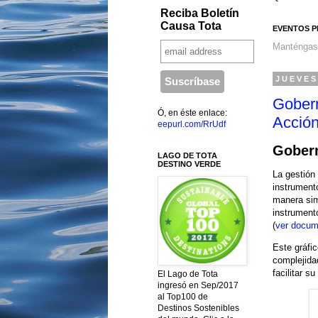
Reciba Boletín
Causa Tota
EVENTOS P
Manténgas
JUEVES
Gobern
Ó, en éste enlace:
Acció
eepurl.com/RrUdf
Gobern
LAGO DE TOTA
DESTINO VERDE
La gestión 
instrumento
manera simu
instrument
(
ver docum
Este gráfic
complejida
facilitar s
El Lago de Tota
ingresó en Sep/2017
al Top100 de
Destinos Sostenibles