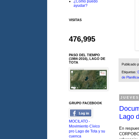
¿Cómo puedo
ayudar?
VISITAS
476,995
PASO DEL TIEMPO
(1984-2016), LAGO DE
TOTA
Publicado 
Etiquetas:
de Planific
JUEVES
GRUPO FACEBOOK
Docum
Lago d
MOCILATO -
Movimiento Cívico
En respues
pro Lago de Tota y su
CORPOBOYA
cuenca