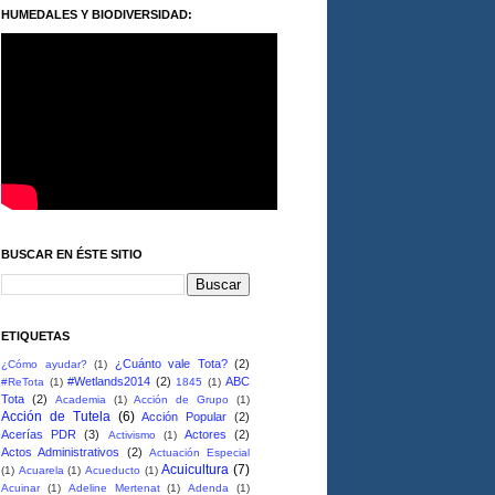
HUMEDALES Y BIODIVERSIDAD:
BUSCAR EN ÉSTE SITIO
ETIQUETAS
¿Cuánto vale Tota?
(2)
¿Cómo ayudar?
(1)
#Wetlands2014
(2)
ABC
#ReTota
(1)
1845
(1)
Tota
(2)
Academia
(1)
Acción de Grupo
(1)
Acción de Tutela
(6)
Acción Popular
(2)
Acerías PDR
(3)
Actores
(2)
Activismo
(1)
Actos Administrativos
(2)
Actuación Especial
Acuicultura
(7)
(1)
Acuarela
(1)
Acueducto
(1)
Acuinar
(1)
Adeline Mertenat
(1)
Adenda
(1)