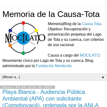
Memoria de la Causa-Tota
Memoria|Blog de la
Causa Tota
.
Objetivo: Recuperación y
preservación perpetua del Lago
de Tota y su cuenca, con criterios
de uso racional.
Causa a cargo del
MOCILATO
:
Movimiento cívico pro Lago de Tota y su cuenca. Blog
administrado por la
Fundación Montecito
.
▼
lunes, 24 de julio de 2023
Playa Blanca - Audiencia Pública
Ambiental (APA) con solicitante
(Corpoboyacá), ordenada por la ANLA