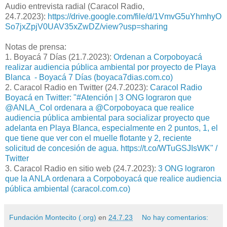
Audio entrevista radial (Caracol Radio,
24.7.2023):
https://drive.google.com/file/d/1VmvG5uYhmhyO
So7jxZpjV0UAV35xZwDZ/view?usp=sharing
Notas de prensa:
1. Boyacá 7 Días (21.7.2023):
Ordenan a Corpoboyacá
realizar audiencia pública ambiental por proyecto de Playa
Blanca - Boyacá 7 Días (boyaca7dias.com.co)
2. Caracol Radio en Twitter (24.7.2023):
Caracol Radio
Boyacá en Twitter: "#Atención | 3 ONG lograron que
@ANLA_Col ordenara a @Corpoboyaca que realice
audiencia pública ambiental para socializar proyecto que
adelanta en Playa Blanca, especialmente en 2 puntos, 1, el
que tiene que ver con el muelle flotante y 2, reciente
solicitud de concesión de agua. https://t.co/WTuGSJIsWK" /
Twitter
3. Caracol Radio en sitio web (24.7.2023):
3 ONG lograron
que la ANLA ordenara a Corpoboyacá que realice audiencia
pública ambiental (caracol.com.co)
Fundación Montecito (.org)
en
24.7.23
No hay comentarios: