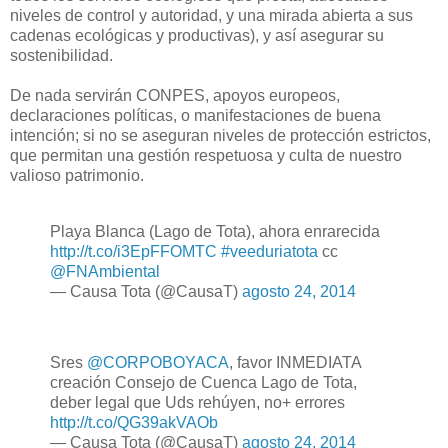
niveles de control y autoridad, y una mirada abierta a sus
cadenas ecológicas y productivas), y así asegurar su
sostenibilidad.
De nada servirán CONPES, apoyos europeos,
declaraciones políticas, o manifestaciones de buena
intención; si no se aseguran niveles de protección estrictos,
que permitan una gestión respetuosa y culta de nuestro
valioso patrimonio.
Playa Blanca (Lago de Tota), ahora enrarecida
http://t.co/i3EpFFOMTC
#veeduriatota
cc
@FNAmbiental
— Causa Tota (@CausaT)
agosto 24, 2014
Sres
@CORPOBOYACA
, favor INMEDIATA
creación Consejo de Cuenca Lago de Tota,
deber legal que Uds rehúyen, no+ errores
http://t.co/QG39akVAOb
— Causa Tota (@CausaT)
agosto 24, 2014