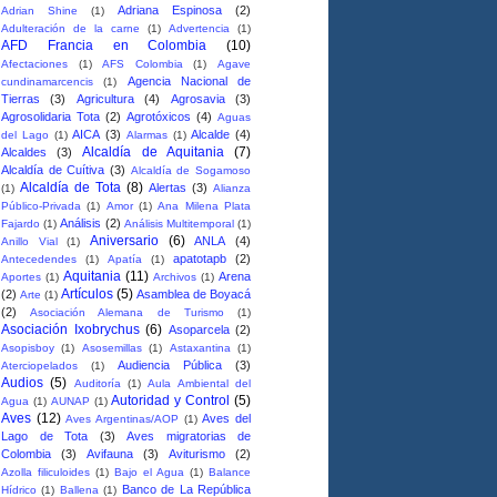
Adriana Espinosa
(2)
Adrian Shine
(1)
Adulteración de la carne
(1)
Advertencia
(1)
AFD Francia en Colombia
(10)
Afectaciones
(1)
AFS Colombia
(1)
Agave
Agencia Nacional de
cundinamarcencis
(1)
Tierras
(3)
Agricultura
(4)
Agrosavia
(3)
Agrosolidaria Tota
(2)
Agrotóxicos
(4)
Aguas
AICA
(3)
Alcalde
(4)
del Lago
(1)
Alarmas
(1)
Alcaldía de Aquitania
(7)
Alcaldes
(3)
Alcaldía de Cuítiva
(3)
Alcaldía de Sogamoso
Alcaldía de Tota
(8)
Alertas
(3)
(1)
Alianza
Público-Privada
(1)
Amor
(1)
Ana Milena Plata
Análisis
(2)
Fajardo
(1)
Análisis Multitemporal
(1)
Aniversario
(6)
ANLA
(4)
Anillo Vial
(1)
apatotapb
(2)
Antecedendes
(1)
Apatía
(1)
Aquitania
(11)
Arena
Aportes
(1)
Archivos
(1)
Artículos
(5)
(2)
Asamblea de Boyacá
Arte
(1)
(2)
Asociación Alemana de Turismo
(1)
Asociación Ixobrychus
(6)
Asoparcela
(2)
Asopisboy
(1)
Asosemillas
(1)
Astaxantina
(1)
Audiencia Pública
(3)
Aterciopelados
(1)
Audios
(5)
Auditoría
(1)
Aula Ambiental del
Autoridad y Control
(5)
Agua
(1)
AUNAP
(1)
Aves
(12)
Aves del
Aves Argentinas/AOP
(1)
Lago de Tota
(3)
Aves migratorias de
Colombia
(3)
Avifauna
(3)
Aviturismo
(2)
Azolla filiculoides
(1)
Bajo el Agua
(1)
Balance
Banco de La República
Hídrico
(1)
Ballena
(1)