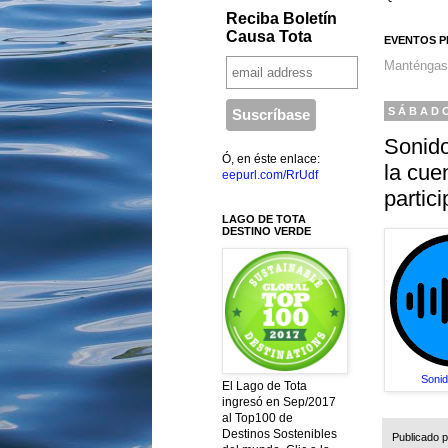
Reciba Boletín
Causa Tota
EVENTOS P
Manténgas
SÁBADO
Sonido
Ó, en éste enlace:
la cue
eepurl.com/RrUdf
partici
LAGO DE TOTA
DESTINO VERDE
Sonid
El Lago de Tota
ingresó en Sep/2017
al Top100 de
Destinos Sostenibles
Publicado 