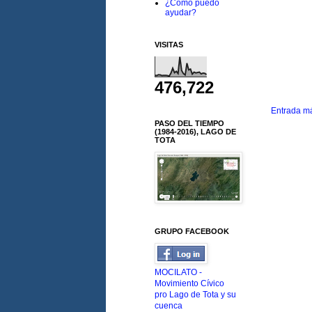
¿Cómo puedo
ayudar?
VISITAS
476,722
Entrada má
PASO DEL TIEMPO
(1984-2016), LAGO DE
TOTA
GRUPO FACEBOOK
MOCILATO -
Movimiento Cívico
pro Lago de Tota y su
cuenca