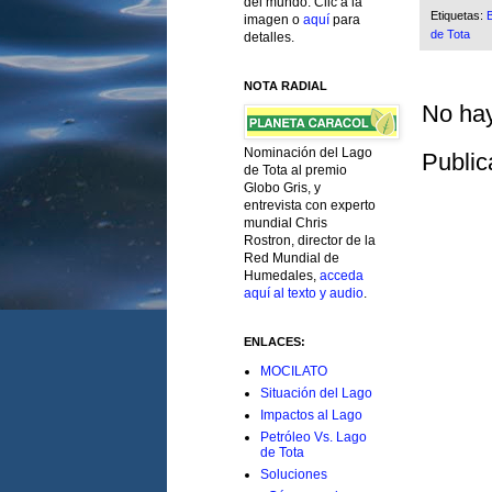
del mundo. Clic a la
Etiquetas:
B
imagen o
aquí
para
de Tota
detalles.
NOTA RADIAL
No hay
Nominación del Lago
Public
de Tota al premio
Globo Gris, y
entrevista con experto
mundial Chris
Rostron, director de la
Red Mundial de
Humedales,
acceda
aquí al texto y audio
.
ENLACES:
MOCILATO
Situación del Lago
Impactos al Lago
Petróleo Vs. Lago
de Tota
Soluciones