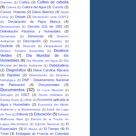
Cultivo de cebolla
Cuítiva
(2)
Cuentos
(1)
(9)
Cultura del Agua
(3)
Cursos
(2)
Cultura
(1)
Cursos. Holanda
(2)
Datos Abiertos
(4)
David
Debate
(2)
Leroy
(1)
Declaración ante COP12
Declaración de Playa Blanca
(4)
(1)
Decreto 1111 de 1952
(2)
Declaraciones
(1)
Delimitación Páramos y Humedales
(3)
Denuncias
(4)
Demandas
(1)
Derecho
Descripción
(2)
Ambiental
(1)
Desfalco
(1)
Deslinde
(4)
Desnudo
(1)
Desperdicios
(1)
Destinos
Destino Turístico Sostenible
(1)
Verdes
(7)
Día Mundial de los
Humedales
(6)
Día Mundial del Agua
(1)
Día
Diabloballena
Mundial del Medio Ambiente
(1)
Diagnóstico
(6)
(2)
Diana Carolina Macana
(3)
Dignidad
(2)
Dimensiones
(1)
Dinámica
DNP - Departamento Nacional
hidrológica
(1)
de Planeación
(4)
Documentales
(3)
Documentos
(32)
Dr. Luca Mezzetti
(1)
DSLT
(2)
Drenajes
(1)
Ducks Unlimited
(1)
Economía aplicada al
Eawag Suiza
(1)
eBird
(1)
Agua y Humedales
(2)
Economía del Medio
Ambiente y la Biodiversidad
(1)
Edad del Lago
Educación
(5)
Editorial
(3)
de Tota
(1)
Edward
Walhouse Mark
(1)
Efectos de la Trucha en
El
Lagos Alto-Andinos
(1)
Ejército Nacional
(1)
Espectador
(3)
El Tiempo
(4)
El
El Muyso
(1)
Túnel
(3)
Embajada de Francia en Colombia