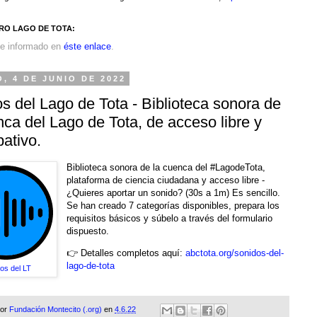
RO LAGO DE TOTA:
e informado en
éste enlace
.
, 4 DE JUNIO DE 2022
s del Lago de Tota - Biblioteca sonora de
nca del Lago de Tota, de acceso libre y
pativo.
Biblioteca sonora de la cuenca del #LagodeTota,
plataforma de ciencia ciudadana y acceso libre -
¿Quieres aportar un sonido? (30s a 1m) Es sencillo.
Se han creado 7 categorías disponibles, prepara los
requisitos básicos y súbelo a través del formulario
dispuesto.
👉 Detalles completos aquí:
abctota.org/sonidos-del-
lago-de-tota
os del LT
por
Fundación Montecito (.org)
en
4.6.22