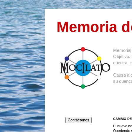
Memoria d
Memoria|
Objetivo:
cuenca, co
Causa a 
su cuenca
CAMBIO DE 
Contáctenos
El nuevo no
Queriendo s