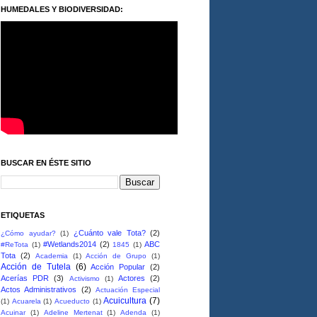
HUMEDALES Y BIODIVERSIDAD:
BUSCAR EN ÉSTE SITIO
ETIQUETAS
¿Cuánto vale Tota?
(2)
¿Cómo ayudar?
(1)
#Wetlands2014
(2)
ABC
#ReTota
(1)
1845
(1)
Tota
(2)
Academia
(1)
Acción de Grupo
(1)
Acción de Tutela
(6)
Acción Popular
(2)
Acerías PDR
(3)
Actores
(2)
Activismo
(1)
Actos Administrativos
(2)
Actuación Especial
Acuicultura
(7)
(1)
Acuarela
(1)
Acueducto
(1)
Acuinar
(1)
Adeline Mertenat
(1)
Adenda
(1)