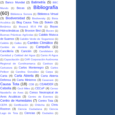
Batimetría
(5)
(2)
Banco Mundial
(2)
BBC
Bibliografía
Becas
(2)
Mundo
(1)
(60)
Biblioteca Virtual
Biblioteca Sonora
(1)
Biodiversidad
(5)
(3)
Biodiversity
(1)
Biota
Blog Causa Tota
(2)
Boletín
(3)
Acuática
(1)
Boyas
Botánica
(1)
Boyacá 95.6 FM
(1)
Hidroclimáticas
(3)
Broxton Bird
(2)
Buceo
(1)
Cabildo Muisca
Buenas Prácticas Agrícolas
(1)
de Suamox
(3)
Cabildo Verde de Sogamoso
(1)
Cambio Climático
(5)
Calidris
(1)
Calles
(1)
Campaña
(11)
Cambio de dominio
(1)
Cancillería
(3)
Canción
(2)
Candidatos
(1)
Cantidad y Calidad del Agua
(1)
Canto Al Agua
(1)
Capacitación
(1)
CAR Corporación Autónoma
Regional de Cundinamarca
(1)
Cardozo
(1)
Carlos Montenegro
(2)
Caricatura
(1)
Carlos
Pellicer
(1)
Carolina González
(1)
Carpa
(1)
Carta Abierta
(6)
Carta
(4)
Carta Abierta
Defensa
(4)
Carta Ministros
(3)
Casanare
(1)
Causa Tota
(18)
CEAMDER
(2)
CDB
(1)
Cebolla
(6)
CECoP
(4)
Cecil Miles
(1)
Censo
Censo Neotropical de
Navideño de Aves
(1)
Aves Acuáticas
(3)
Centro de Eventos
(1)
Centro de Humedales
(7)
Centro Tota
(3)
Chris
CEPA
(1)
Certificación
(1)
Chibcha
(1)
Rostron
(3)
Ciencia Ciudadana
(1)
Ciencia
Ciencias
(4)
Lago de Tota
(1)
Ciudades
(1)