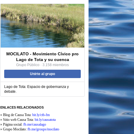
MOCILATO - Movimiento Cívico pro
Lago de Tota y su cuenca
Grupo Público · 3.158 miembros
Unirte al grupo
Lago de Tota: Espacio de gobernanza y
debate.
ENLACES RELACIONADOS
» Blog de Causa Tota:
bit.ly/ctb-fm
» Sitio web Causa Tota:
bit.ly/causatota
» Página social:
fb.me/causalago
» Grupo Mocilato:
fb.me
/groups/mocilato