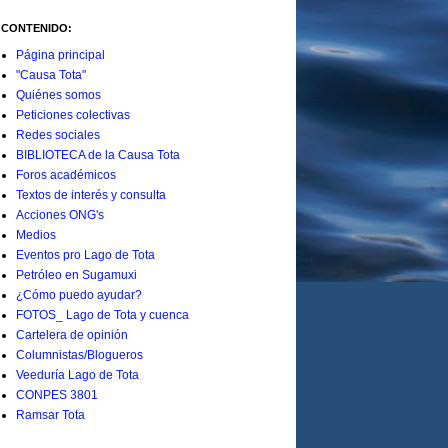
CONTENIDO:
Página principal
"Causa Tota"
Quiénes somos
Peticiones colectivas
Redes sociales
BIBLIOTECA de la Causa Tota
Foros académicos
Textos de interés y consulta
Acciones ONG's
Medios
Eventos pro Lago de Tota
Petróleo en Sugamuxi
¿Cómo puedo ayudar?
FOTOS_ Lago de Tota y cuenca
Cartelera de opinión
Columnistas/Blogueros
Veeduría Lago de Tota
CONPES 3801
Ramsar Tota