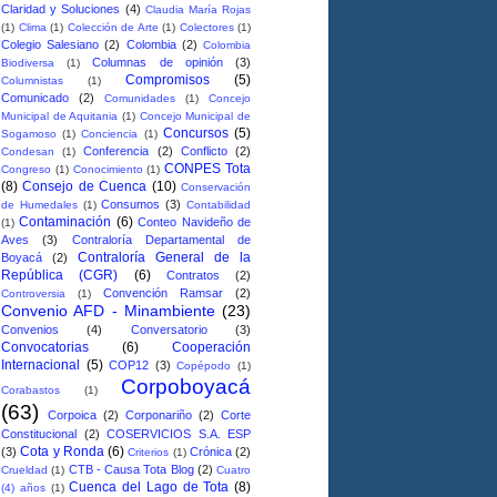
Claridad y Soluciones
(4)
Claudia María Rojas
(1)
Clima
(1)
Colección de Arte
(1)
Colectores
(1)
Colegio Salesiano
(2)
Colombia
(2)
Colombia
Columnas de opinión
(3)
Biodiversa
(1)
Compromisos
(5)
Columnistas
(1)
Comunicado
(2)
Comunidades
(1)
Concejo
Municipal de Aquitania
(1)
Concejo Municipal de
Concursos
(5)
Sogamoso
(1)
Conciencia
(1)
Conferencia
(2)
Conflicto
(2)
Condesan
(1)
CONPES Tota
Congreso
(1)
Conocimiento
(1)
(8)
Consejo de Cuenca
(10)
Conservación
Consumos
(3)
de Humedales
(1)
Contabilidad
Contaminación
(6)
Conteo Navideño de
(1)
Aves
(3)
Contraloría Departamental de
Contraloría General de la
Boyacá
(2)
República (CGR)
(6)
Contratos
(2)
Convención Ramsar
(2)
Controversia
(1)
Convenio AFD - Minambiente
(23)
Convenios
(4)
Conversatorio
(3)
Convocatorias
(6)
Cooperación
Internacional
(5)
COP12
(3)
Copépodo
(1)
Corpoboyacá
Corabastos
(1)
(63)
Corpoica
(2)
Corponariño
(2)
Corte
Constitucional
(2)
COSERVICIOS S.A. ESP
Cota y Ronda
(6)
(3)
Crónica
(2)
Criterios
(1)
CTB - Causa Tota Blog
(2)
Crueldad
(1)
Cuatro
Cuenca del Lago de Tota
(8)
(4) años
(1)