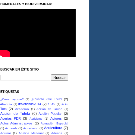
HUMEDALES Y BIODIVERSIDAD:
BUSCAR EN ÉSTE SITIO
ETIQUETAS
¿Cuánto vale Tota?
(2)
¿Cómo ayudar?
(1)
#Wetlands2014
(2)
ABC
#ReTota
(1)
1845
(1)
Tota
(2)
Academia
(1)
Acción de Grupo
(1)
Acción de Tutela
(6)
Acción Popular
(2)
Acerías PDR
(3)
Actores
(2)
Activismo
(1)
Actos Administrativos
(2)
Actuación Especial
Acuicultura
(7)
(1)
Acuarela
(1)
Acueducto
(1)
Acuinar
(1)
Adeline Mertenat
(1)
Adenda
(1)