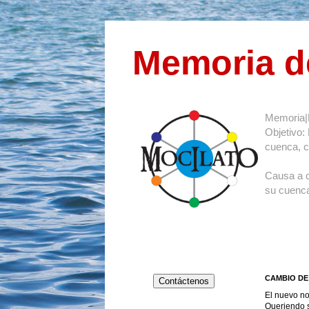
Memoria d
Memoria|
Objetivo:
cuenca, co
Causa a 
su cuenca
CAMBIO DE 
Contáctenos
El nuevo no
Queriendo s