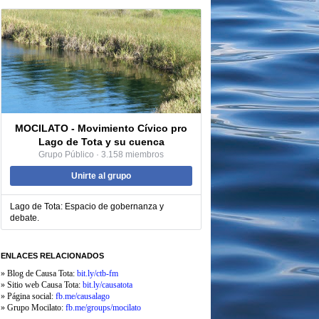
MOCILATO - Movimiento Cívico pro
Lago de Tota y su cuenca
Grupo Público · 3.158 miembros
Unirte al grupo
Lago de Tota: Espacio de gobernanza y
debate.
ENLACES RELACIONADOS
» Blog de Causa Tota:
bit.ly/ctb-fm
» Sitio web Causa Tota:
bit.ly/causatota
» Página social:
fb.me/causalago
» Grupo Mocilato:
fb.me
/groups/mocilato