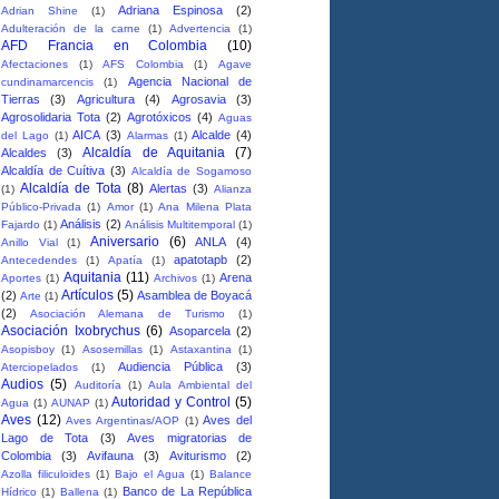
Adriana Espinosa
(2)
Adrian Shine
(1)
Adulteración de la carne
(1)
Advertencia
(1)
AFD Francia en Colombia
(10)
Afectaciones
(1)
AFS Colombia
(1)
Agave
Agencia Nacional de
cundinamarcencis
(1)
Tierras
(3)
Agricultura
(4)
Agrosavia
(3)
Agrosolidaria Tota
(2)
Agrotóxicos
(4)
Aguas
AICA
(3)
Alcalde
(4)
del Lago
(1)
Alarmas
(1)
Alcaldía de Aquitania
(7)
Alcaldes
(3)
Alcaldía de Cuítiva
(3)
Alcaldía de Sogamoso
Alcaldía de Tota
(8)
Alertas
(3)
(1)
Alianza
Público-Privada
(1)
Amor
(1)
Ana Milena Plata
Análisis
(2)
Fajardo
(1)
Análisis Multitemporal
(1)
Aniversario
(6)
ANLA
(4)
Anillo Vial
(1)
apatotapb
(2)
Antecedendes
(1)
Apatía
(1)
Aquitania
(11)
Arena
Aportes
(1)
Archivos
(1)
Artículos
(5)
(2)
Asamblea de Boyacá
Arte
(1)
(2)
Asociación Alemana de Turismo
(1)
Asociación Ixobrychus
(6)
Asoparcela
(2)
Asopisboy
(1)
Asosemillas
(1)
Astaxantina
(1)
Audiencia Pública
(3)
Aterciopelados
(1)
Audios
(5)
Auditoría
(1)
Aula Ambiental del
Autoridad y Control
(5)
Agua
(1)
AUNAP
(1)
Aves
(12)
Aves del
Aves Argentinas/AOP
(1)
Lago de Tota
(3)
Aves migratorias de
Colombia
(3)
Avifauna
(3)
Aviturismo
(2)
Azolla filiculoides
(1)
Bajo el Agua
(1)
Balance
Banco de La República
Hídrico
(1)
Ballena
(1)