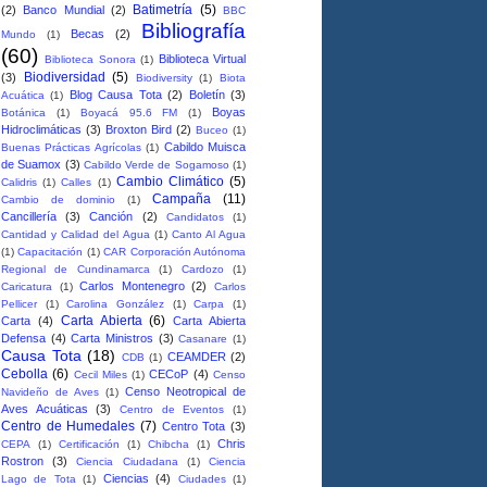
Batimetría
(5)
(2)
Banco Mundial
(2)
BBC
Bibliografía
Becas
(2)
Mundo
(1)
(60)
Biblioteca Virtual
Biblioteca Sonora
(1)
Biodiversidad
(5)
(3)
Biodiversity
(1)
Biota
Blog Causa Tota
(2)
Boletín
(3)
Acuática
(1)
Boyas
Botánica
(1)
Boyacá 95.6 FM
(1)
Hidroclimáticas
(3)
Broxton Bird
(2)
Buceo
(1)
Cabildo Muisca
Buenas Prácticas Agrícolas
(1)
de Suamox
(3)
Cabildo Verde de Sogamoso
(1)
Cambio Climático
(5)
Calidris
(1)
Calles
(1)
Campaña
(11)
Cambio de dominio
(1)
Cancillería
(3)
Canción
(2)
Candidatos
(1)
Cantidad y Calidad del Agua
(1)
Canto Al Agua
(1)
Capacitación
(1)
CAR Corporación Autónoma
Regional de Cundinamarca
(1)
Cardozo
(1)
Carlos Montenegro
(2)
Caricatura
(1)
Carlos
Pellicer
(1)
Carolina González
(1)
Carpa
(1)
Carta Abierta
(6)
Carta
(4)
Carta Abierta
Defensa
(4)
Carta Ministros
(3)
Casanare
(1)
Causa Tota
(18)
CEAMDER
(2)
CDB
(1)
Cebolla
(6)
CECoP
(4)
Cecil Miles
(1)
Censo
Censo Neotropical de
Navideño de Aves
(1)
Aves Acuáticas
(3)
Centro de Eventos
(1)
Centro de Humedales
(7)
Centro Tota
(3)
Chris
CEPA
(1)
Certificación
(1)
Chibcha
(1)
Rostron
(3)
Ciencia Ciudadana
(1)
Ciencia
Ciencias
(4)
Lago de Tota
(1)
Ciudades
(1)