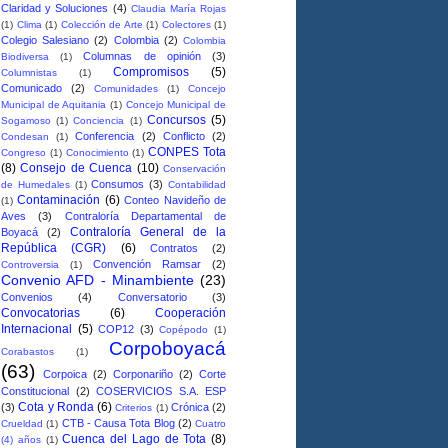
Claridad y Soluciones
(4)
Claudia María Rojas
(1)
Clima
(1)
Colección de Arte
(1)
Colectores
(1)
Colegio Salesiano
(2)
Colombia
(2)
Colombia
Columnas de opinión
(3)
Biodiversa
(1)
Compromisos
(5)
Columnistas
(1)
Comunicado
(2)
Comunidades
(1)
Concejo
Municipal de Aquitania
(1)
Concejo Municipal de
Concursos
(5)
Sogamoso
(1)
Conciencia
(1)
Conferencia
(2)
Conflicto
(2)
Condesan
(1)
CONPES Tota
Congreso
(1)
Conocimiento
(1)
(8)
Consejo de Cuenca
(10)
Conservación
Consumos
(3)
de Humedales
(1)
Contabilidad
Contaminación
(6)
Conteo Navideño de
(1)
Aves
(3)
Contraloría Departamental de
Contraloría General de la
Boyacá
(2)
República (CGR)
(6)
Contratos
(2)
Convención Ramsar
(2)
Controversia
(1)
Convenio AFD - Minambiente
(23)
Convenios
(4)
Conversatorio
(3)
Convocatorias
(6)
Cooperación
Internacional
(5)
COP12
(3)
Copépodo
(1)
Corpoboyacá
Corabastos
(1)
(63)
Corpoica
(2)
Corponariño
(2)
Corte
Constitucional
(2)
COSERVICIOS S.A. ESP
Cota y Ronda
(6)
(3)
Crónica
(2)
Criterios
(1)
CTB - Causa Tota Blog
(2)
Crueldad
(1)
Cuatro
Cuenca del Lago de Tota
(8)
(4) años
(1)