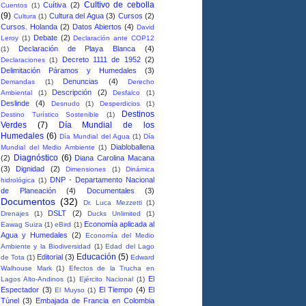
Cultivo de cebolla
Cuítiva
(2)
Cuentos
(1)
(9)
Cultura del Agua
(3)
Cursos
(2)
Cultura
(1)
Cursos. Holanda
(2)
Datos Abiertos
(4)
David
Debate
(2)
Leroy
(1)
Declaración ante COP12
Declaración de Playa Blanca
(4)
(1)
Decreto 1111 de 1952
(2)
Declaraciones
(1)
Delimitación Páramos y Humedales
(3)
Denuncias
(4)
Demandas
(1)
Derecho
Descripción
(2)
Ambiental
(1)
Desfalco
(1)
Deslinde
(4)
Desnudo
(1)
Desperdicios
(1)
Destinos
Destino Turístico Sostenible
(1)
Verdes
(7)
Día Mundial de los
Humedales
(6)
Día Mundial del Agua
(1)
Día
Diabloballena
Mundial del Medio Ambiente
(1)
Diagnóstico
(6)
(2)
Diana Carolina Macana
(3)
Dignidad
(2)
Dimensiones
(1)
Dinámica
DNP - Departamento Nacional
hidrológica
(1)
de Planeación
(4)
Documentales
(3)
Documentos
(32)
Dr. Luca Mezzetti
(1)
DSLT
(2)
Drenajes
(1)
Ducks Unlimited
(1)
Economía aplicada al
Eawag Suiza
(1)
eBird
(1)
Agua y Humedales
(2)
Economía del Medio
Ambiente y la Biodiversidad
(1)
Edad del Lago
Educación
(5)
Editorial
(3)
de Tota
(1)
Edward
Walhouse Mark
(1)
Efectos de la Trucha en
El
Lagos Alto-Andinos
(1)
Ejército Nacional
(1)
Espectador
(3)
El Tiempo
(4)
El
El Muyso
(1)
Túnel
(3)
Embajada de Francia en Colombia