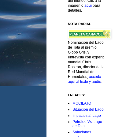
del mundo. Clic a la
imagen o
aquí
para
detalles.
NOTA RADIAL
Nominación del Lago
de Tota al premio
Globo Gris, y
entrevista con experto
mundial Chris
Rostron, director de la
Red Mundial de
Humedales,
acceda
aquí al texto y audio
.
ENLACES:
MOCILATO
Situación del Lago
Impactos al Lago
Petróleo Vs. Lago
de Tota
Soluciones