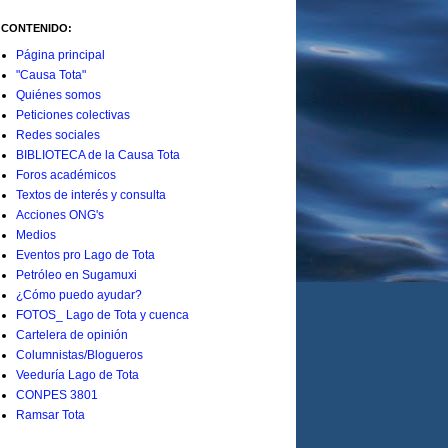
CONTENIDO:
Página principal
"Causa Tota"
Quiénes somos
Peticiones colectivas
Redes sociales
BIBLIOTECA de la Causa Tota
Foros académicos
Textos de interés y consulta
Acciones ONG's
Medios
Eventos pro Lago de Tota
Petróleo en Sugamuxi
¿Cómo puedo ayudar?
FOTOS_ Lago de Tota y cuenca
Cartelera de opinión
Columnistas/Blogueros
Veeduría Lago de Tota
CONPES 3801
Ramsar Tota