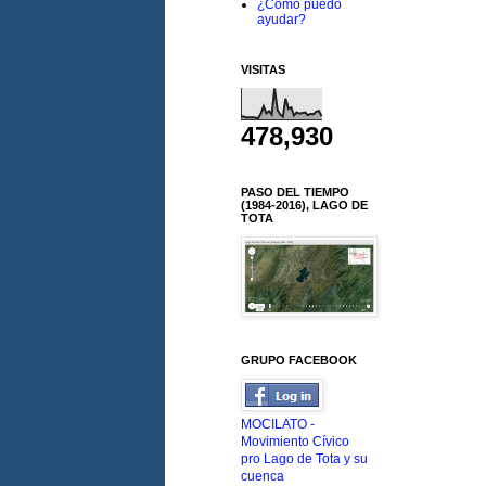
¿Cómo puedo
ayudar?
VISITAS
478,930
PASO DEL TIEMPO
(1984-2016), LAGO DE
TOTA
GRUPO FACEBOOK
MOCILATO -
Movimiento Cívico
pro Lago de Tota y su
cuenca