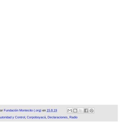
por
Fundación Montecito (.org)
en
15.8.19
utoridad y Control
,
Corpoboyacá
,
Declaraciones
,
Radio