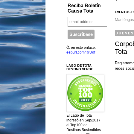
Reciba Boletín
Causa Tota
EVENTOS P
Manténgas
JUEVES
Corpob
Ó, en éste enlace:
Tota
eepurl.com/RrUdf
Registramo
LAGO DE TOTA
redes soci
DESTINO VERDE
El Lago de Tota
ingresó en Sep/2017
al Top100 de
Destinos Sostenibles