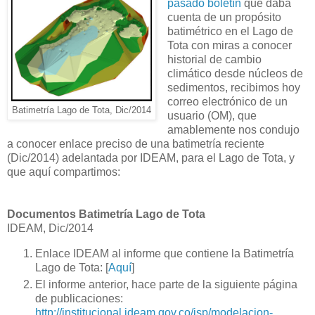
pasado boletín
que daba
cuenta de un propósito
batimétrico en el Lago de
Tota con miras a conocer
historial de cambio
climático desde núcleos de
sedimentos, recibimos hoy
correo electrónico de un
Batimetría Lago de Tota, Dic/2014
usuario (OM), que
amablemente nos condujo
a conocer enlace preciso de una batimetría reciente
(Dic/2014) adelantada por IDEAM, para el Lago de Tota, y
que aquí compartimos:
Documentos Batimetría Lago de Tota
IDEAM, Dic/2014
Enlace IDEAM al informe que contiene la Batimetría
Lago de Tota: [
Aquí
]
El informe anterior, hace parte de la siguiente página
de publicaciones:
http://institucional.ideam.gov.co/jsp/modelacion-