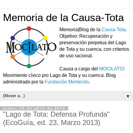
Memoria de la Causa-Tota
Memoria|Blog de la
Causa Tota
.
Objetivo: Recuperación y
preservación perpetua del Lago
de Tota y su cuenca, con criterios
de uso racional.
Causa a cargo del
MOCILATO
:
Movimiento cívico pro Lago de Tota y su cuenca. Blog
administrado por la
Fundación Montecito
.
▼
lunes, 15 de abril de 2013
"Lago de Tota: Defensa Profunda"
(EcoGuía, ed. 23, Marzo 2013)